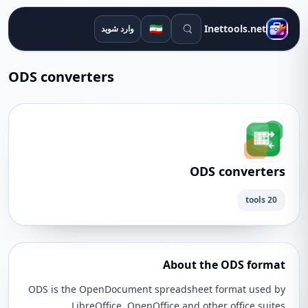
ابزارهای جستجو
🇮🇷
Inettools.net
وارد شوید
ODS converters
ODS converters
20 tools
About the ODS format
ODS is the OpenDocument spreadsheet format used by
LibreOffice, OpenOffice and other office suites.