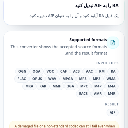
RA را به AIF تبدیل کنید
یک فایل RA آپلود کنید و آن را به عنوان AIF ذخیره کنید.
Supported formats
This converter shows the accepted source formats
and the result format.
INPUT FILES
OGG
OGA
VOC
CAF
AC3
AAC
RM
RA
FLAC
OPUS
WAV
MPGA
MP3
MP2
WMA
MKA
KAR
MMF
3GA
MPC
M4P
M4A
EAC3
AMR
M4R
RESULT
AIF
A damaged file or a non-standard codec can still fail even when