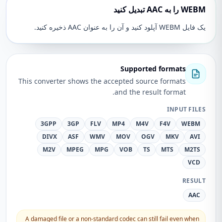
WEBM را به AAC تبدیل کنید
یک فایل WEBM آپلود کنید و آن را به عنوان AAC ذخیره کنید.
Supported formats
This converter shows the accepted source formats
and the result format.
INPUT FILES
3GPP
3GP
FLV
MP4
M4V
F4V
WEBM
DIVX
ASF
WMV
MOV
OGV
MKV
AVI
M2V
MPEG
MPG
VOB
TS
MTS
M2TS
VCD
RESULT
AAC
A damaged file or a non-standard codec can still fail even when