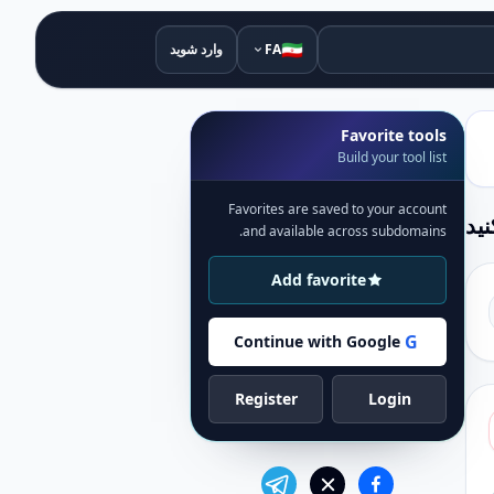
🇮🇷
FA
وارد شوید
Favorite tools
Build your tool list
Favorites are saved to your account
نید
and available across subdomains.
Add favorite
G
Continue with Google
Register
Login