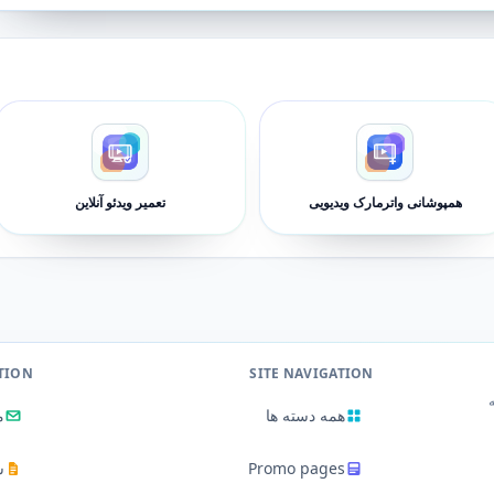
همپوشانی واترمارک ویدیویی
تعمیر ویدئو آنلاین
TION
SITE NAVIGATION
ه
همه دسته ها
م
Promo pages
س