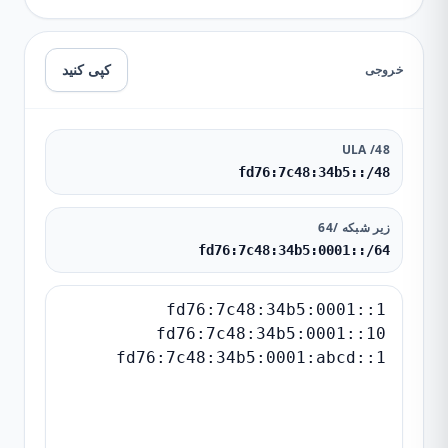
کپی کنید
خروجی
ULA /48
fd76:7c48:34b5::/48
زیر شبکه /64
fd76:7c48:34b5:0001::/64