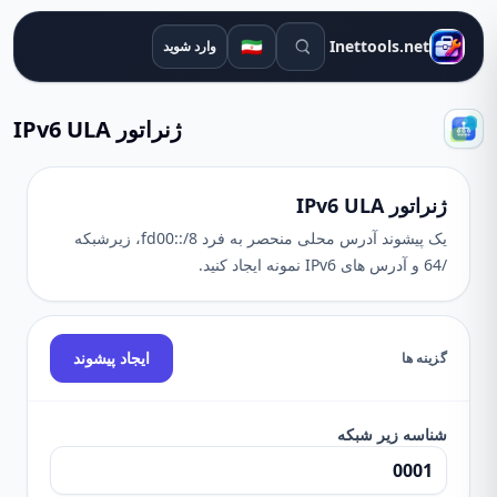
ابزارهای جستجو
🇮🇷
Inettools.net
وارد شوید
ژنراتور IPv6 ULA
ژنراتور IPv6 ULA
یک پیشوند آدرس محلی منحصر به فرد fd00::/8، زیرشبکه
/64 و آدرس های IPv6 نمونه ایجاد کنید.
ایجاد پیشوند
گزینه ها
شناسه زیر شبکه