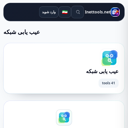
ابزارهای جستجو
🇮🇷
Inettools.net
وارد شوید
عیب یابی شبکه
عیب یابی شبکه
41 tools