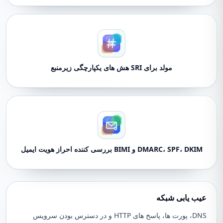
مولد برای SRI هش های یکپارچگی زیرمنبع
DMARC، SPF، DKIM و BIMI بررسی کننده احراز هویت ایمیل
عیب یابی شبکه
DNS، پورت ها، پاسخ های HTTP و در دسترس بودن سرویس